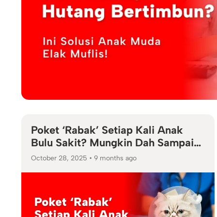
Poket ‘Rabak’ Setiap Kali Anak
Bulu Sakit? Mungkin Dah Sampai
Masa Ambil Insurans Kucing!
October 28, 2025
•
9 months ago