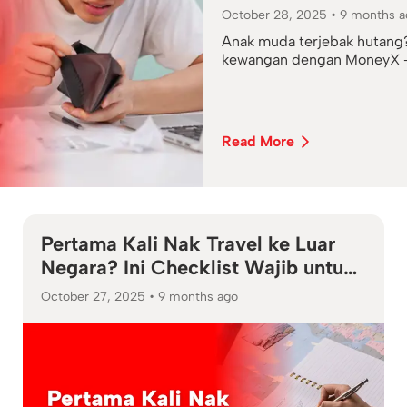
Anak Mud
October 28, 2025
•
9 months a
Anak muda terjebak hutang? 
kewangan dengan MoneyX — a
Read More
Pertama Kali Nak Travel ke Luar
Negara? Ini Checklist Wajib untuk
‘Newbie’
October 27, 2025
•
9 months ago